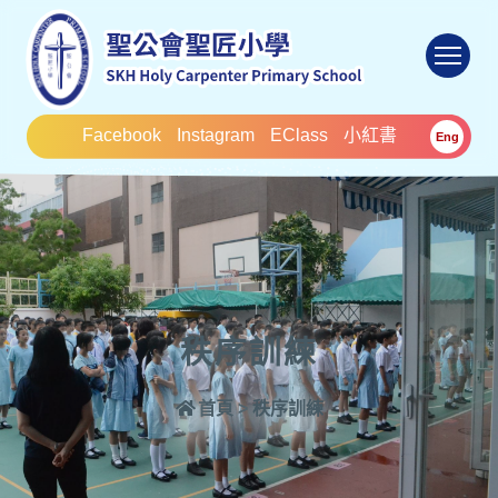
To
Facebook
Instagram
EClass
小紅書
Eng
秩序訓練
首頁
>
秩序訓練